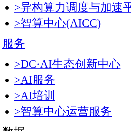
>异构算力调度与加速
>智算中心(AICC)
服务
>DC·AI生态创新中心
>AI服务
>AI培训
>智算中心运营服务