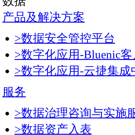
数据
产品及解决方案
>数据安全管控平台
>数字化应用-Blueni
>数字化应用-云捷集成
服务
>数据治理咨询与实施
>数据资产入表