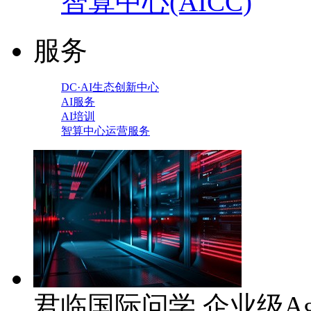
智算中心(AICC)
服务
DC·AI生态创新中心
AI服务
AI培训
智算中心运营服务
君临国际问学 企业级Ag