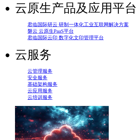
云原生产品及应用平台
君临国际研云 研制一体化工业互联网解决方案
磐云 云原生PaaS平台
君临国际云印 数字化文印管理平台
云服务
云管理服务
安全服务
基础架构服务
云应用服务
云培训服务