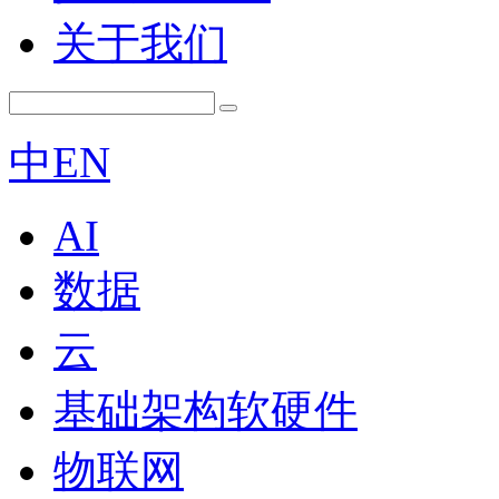
关于我们
中
EN
AI
数据
云
基础架构软硬件
物联网