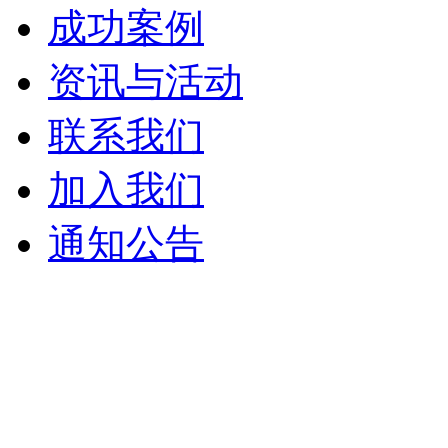
成功案例
资讯与活动
联系我们
加入我们
通知公告