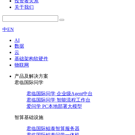
投资者关系
关于我们
中
EN
AI
数据
云
基础架构软硬件
物联网
产品及解决方案
君临国际问学
君临国际问学 企业级Agent中台
君临国际问学 智能流程工作台
爱问学 PC本地部署大模型
智算基础设施
君临国际鲲泰智算服务器
君临国际鲲泰问学一体机