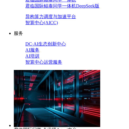
君临国际鲲泰问学一体机DeepSeek版
异构算力调度与加速平台
智算中心(AICC)
服务
DC·AI生态创新中心
AI服务
AI培训
智算中心运营服务