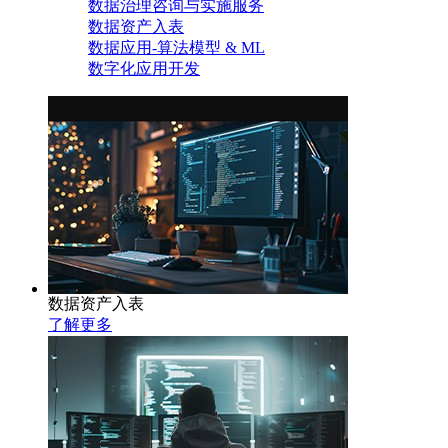
数据治理咨询与实施服务
数据资产入表
数据应用-算法模型 & ML
数字化应用开发
数据资产入表
了解更多