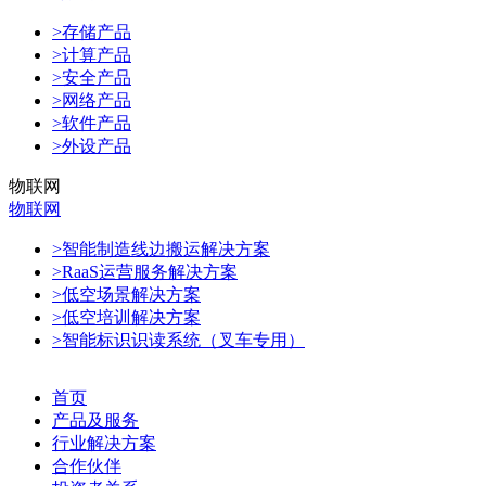
>存储产品
>计算产品
>安全产品
>网络产品
>软件产品
>外设产品
物联网
物联网
>智能制造线边搬运解决方案
>RaaS运营服务解决方案
>低空场景解决方案
>低空培训解决方案
>智能标识识读系统（叉车专用）
首页
产品及服务
行业解决方案
合作伙伴