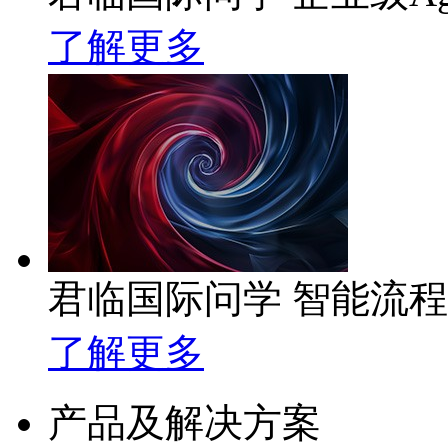
了解更多
君临国际问学 智能流
了解更多
产品及解决方案