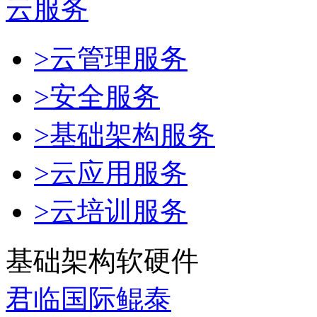
云服务
>云管理服务
>安全服务
>基础架构服务
>云应用服务
>云培训服务
基础架构软硬件
君临国际鲲泰