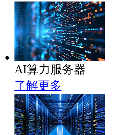
AI算力服务器
了解更多