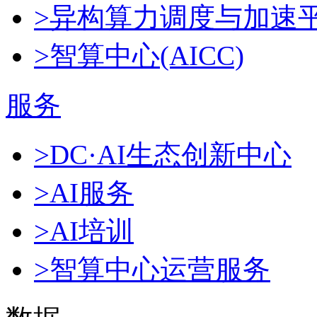
>异构算力调度与加速
>智算中心(AICC)
服务
>DC·AI生态创新中心
>AI服务
>AI培训
>智算中心运营服务