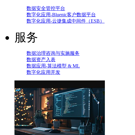
数据安全管控平台
数字化应用-Bluenic客户数据平台
数字化应用-云捷集成中间件（ESB）
服务
数据治理咨询与实施服务
数据资产入表
数据应用-算法模型 & ML
数字化应用开发