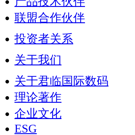
产品技术伙伴
联盟合作伙伴
投资者关系
关于我们
关于君临国际数码
理论著作
企业文化
ESG