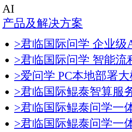
AI
产品及解决方案
>君临国际问学 企业级A
>君临国际问学 智能流
>爱问学 PC本地部署
>君临国际鲲泰智算服
>君临国际鲲泰问学一
>君临国际鲲泰问学一体机