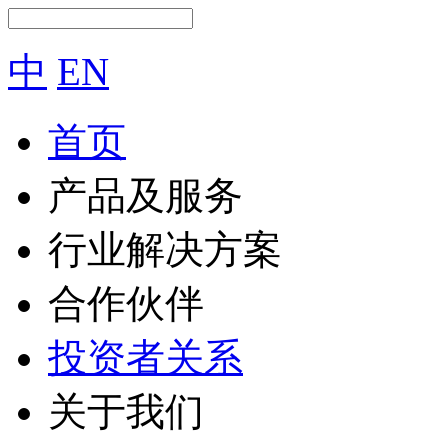
中
EN
首页
产品及服务
行业解决方案
合作伙伴
投资者关系
关于我们