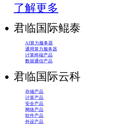
了解更多
君临国际鲲泰
AI算力服务器
通用算力服务器
计算终端产品
数据通信产品
君临国际云科
存储产品
计算产品
安全产品
网络产品
软件产品
外设产品